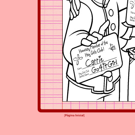
[
Página Inicial
]