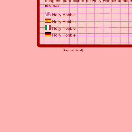
Imagens para colorir de Holly Hobbie também
idiomas:
Holly Hobbie
Holly Hobbie
Holly Hobbie
Holly Hobbie
[
Página Inicial
]