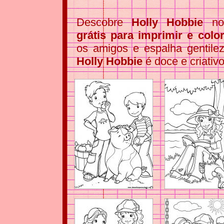
Descobre
Holly Hobbie
no
grátis para imprimir e color
os amigos e espalha gentil
Holly Hobbie
é doce e criativo