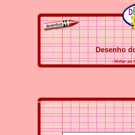
Desenho do
› Voltar ao