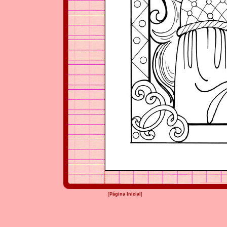
[
Página Inicial
]