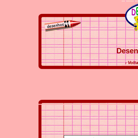
Desen
› Volt