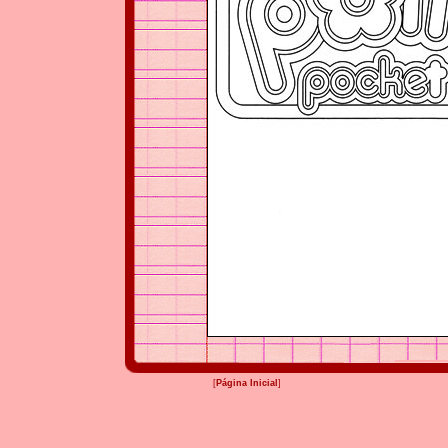
[
Página Inicial
]