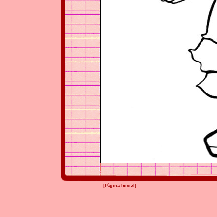
[
Página Inicial
]