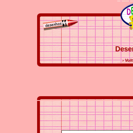
Dese
› Vol