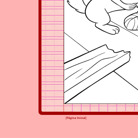
[
Página Inicial
]