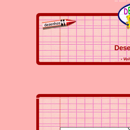
Dese
› Vol