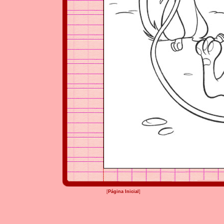
[
Página Inicial
]