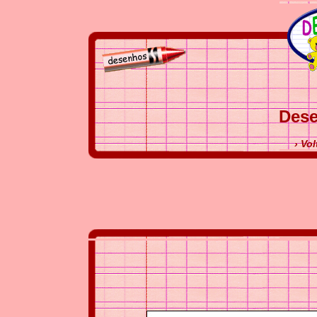
Dese
› Vol