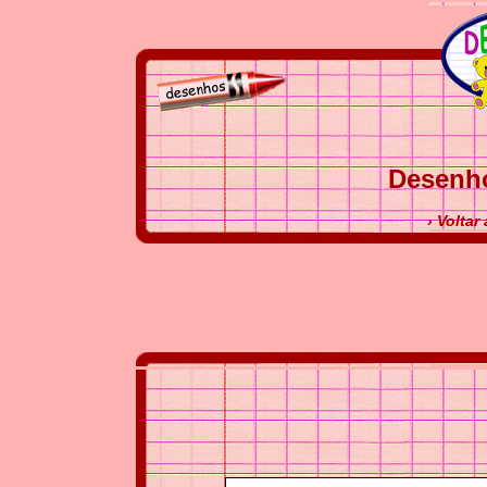
Desenho
› Voltar