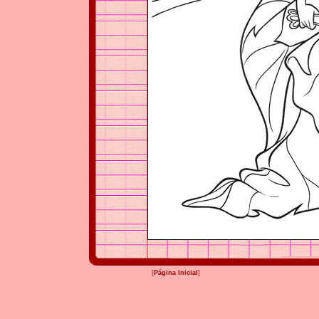
[
Página Inicial
]