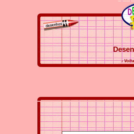
Desen
› Volt