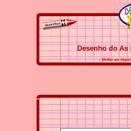
Desenho do As 
› Voltar ao tóp