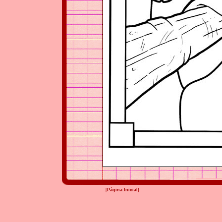
[
Página Inicial
]