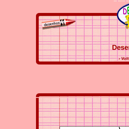
Dese
› Vol