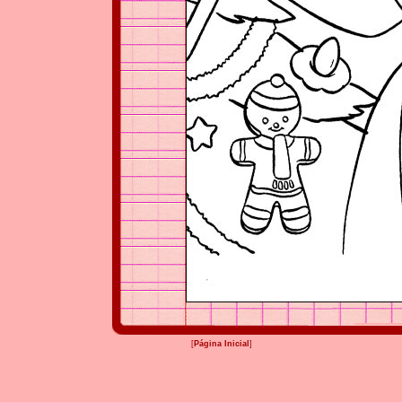
[
Página Inicial
]