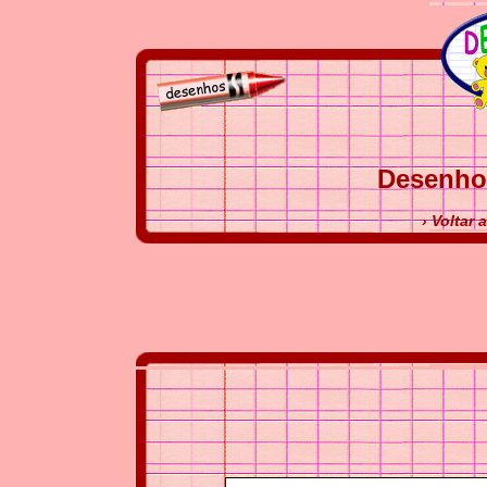
Desenho
› Voltar