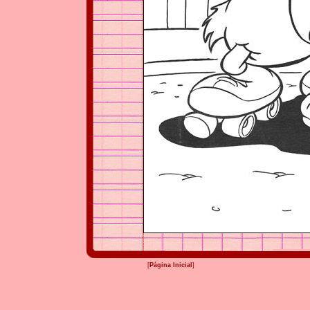
[
Página Inicial
]