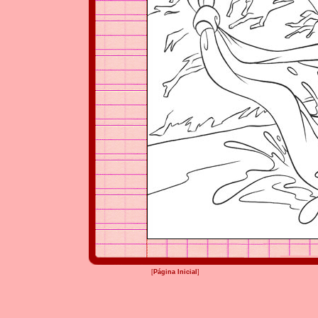
[
Página Inicial
]