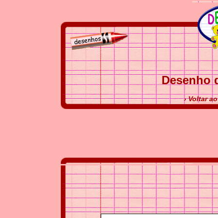
Desenho d
› Voltar a