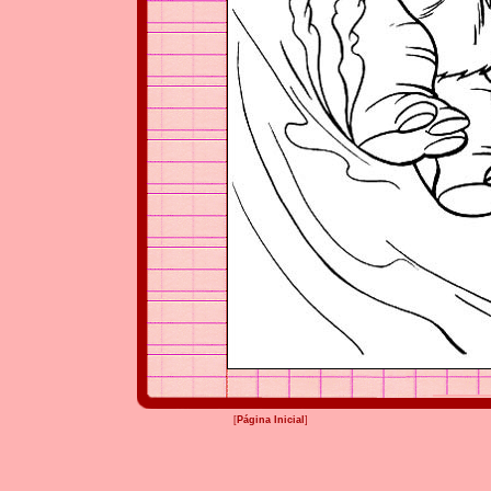
[
Página Inicial
]