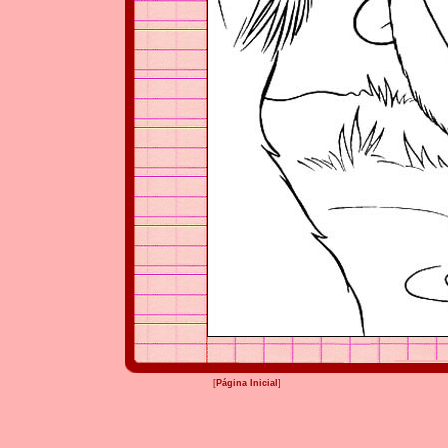
[
Página Inicial
]