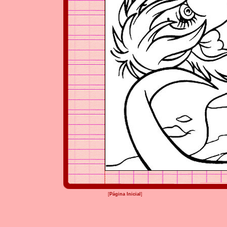
[
Página Inicial
]