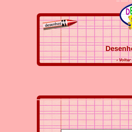
Desenh
› Volta