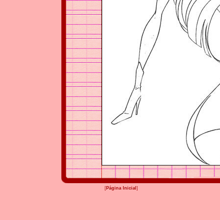
[
Página Inicial
]