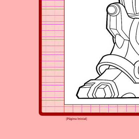
[
Página Inicial
]