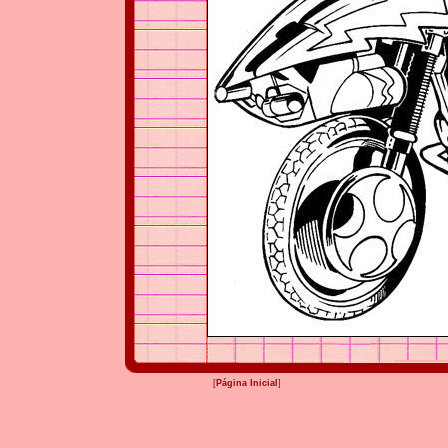
[
Página Inicial
]