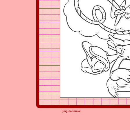
[
Página Inicial
]