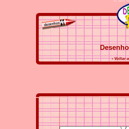
Desenho
› Voltar