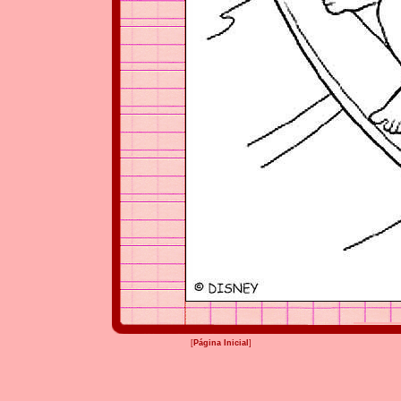
[
Página Inicial
]