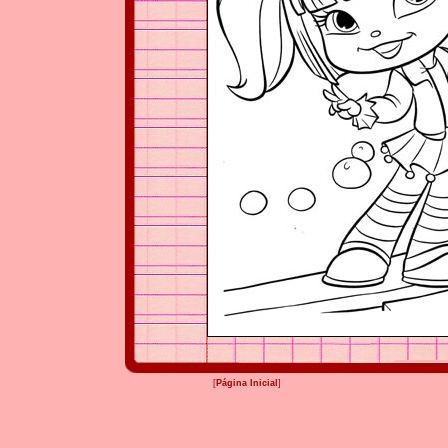
[
Página Inicial
]