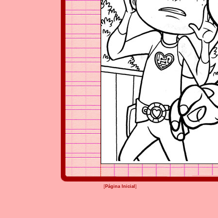
[
Página Inicial
]