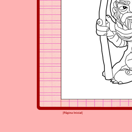
[
Página Inicial
]