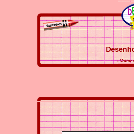
Desenho
› Voltar