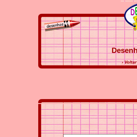
Desenh
› Volta