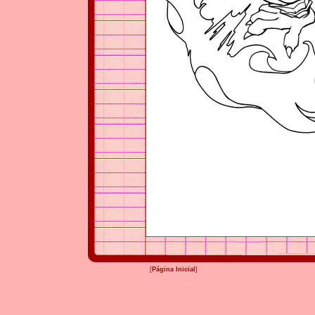
[
Página Inicial
]