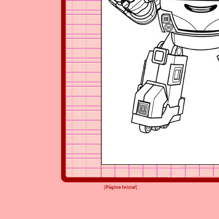
[
Página Inicial
]