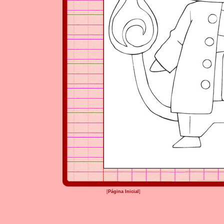
[
Página Inicial
]