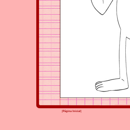
[
Página Inicial
]