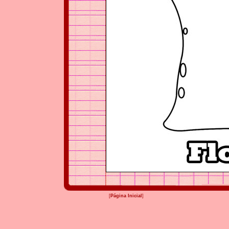
[
Página Inicial
]