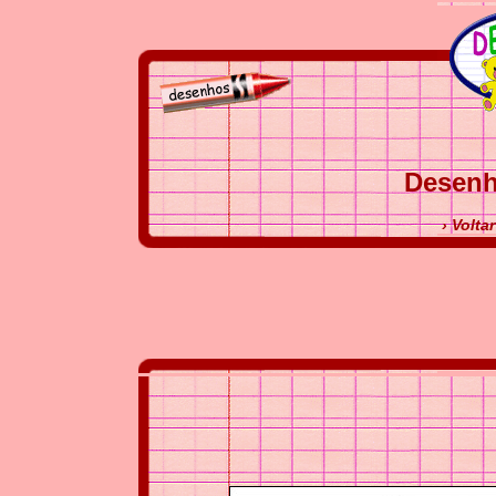
Desenh
› Volta