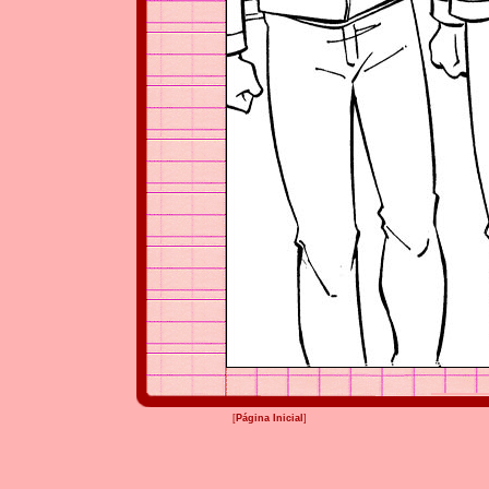
[
Página Inicial
]