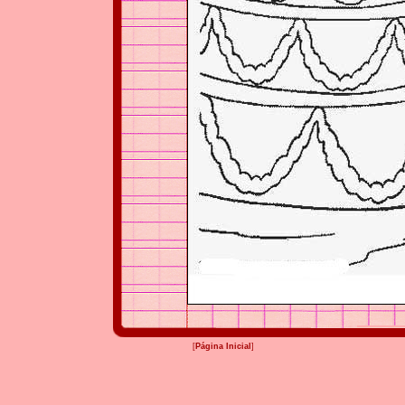
[
Página Inicial
]