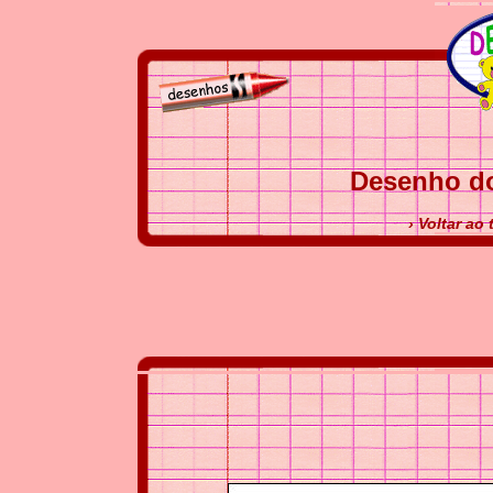
Desenho do
› Voltar ao