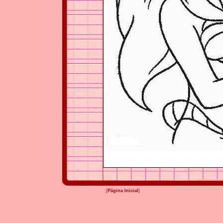
[
Página Inicial
]