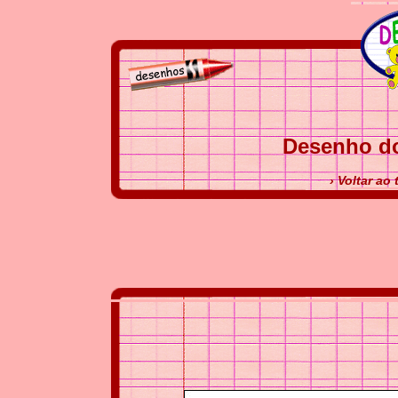
Desenho do
› Voltar ao