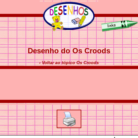
Desenho do Os Croods
› Voltar ao tópico Os Croods