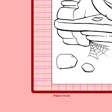
[
Página Inicial
]