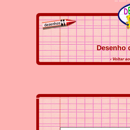
Desenho d
› Voltar a