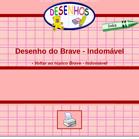
Desenho do Brave - Indomável
› Voltar ao tópico Brave - Indomável