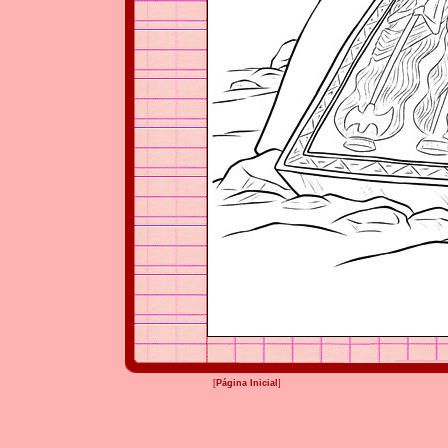
[
Página Inicial
]