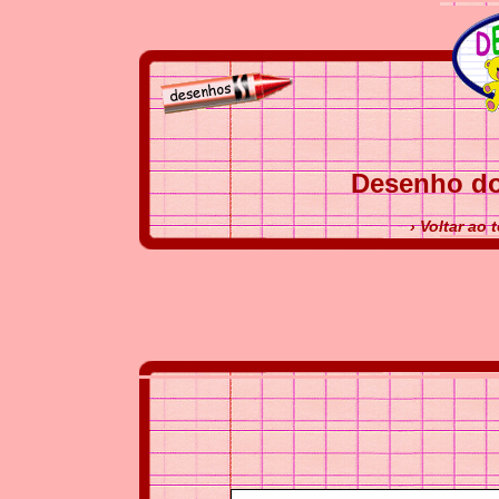
Desenho do
› Voltar ao