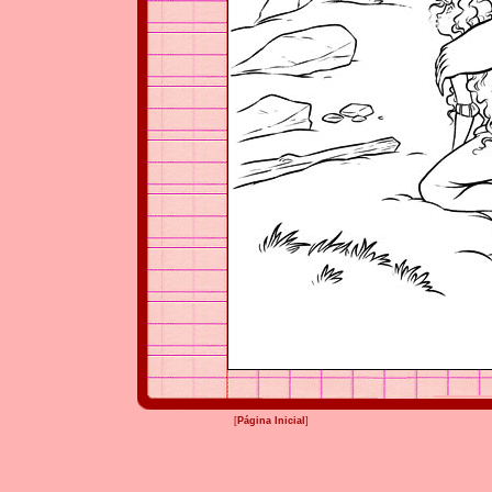
[
Página Inicial
]