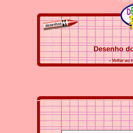
Desenho do
› Voltar ao