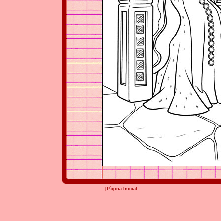
[
Página Inicial
]