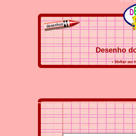
Desenho do
› Voltar ao