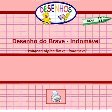
Desenho do Brave - Indomável
› Voltar ao tópico Brave - Indomável