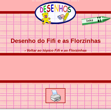
Desenho do Fifi e as Florzinhas
› Voltar ao tópico Fifi e as Florzinhas