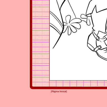
[
Página Inicial
]