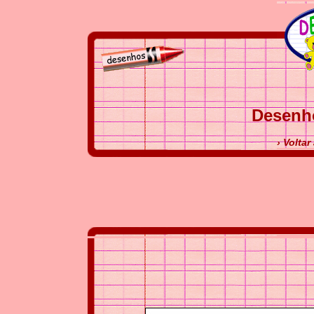
Desenh
› Volta