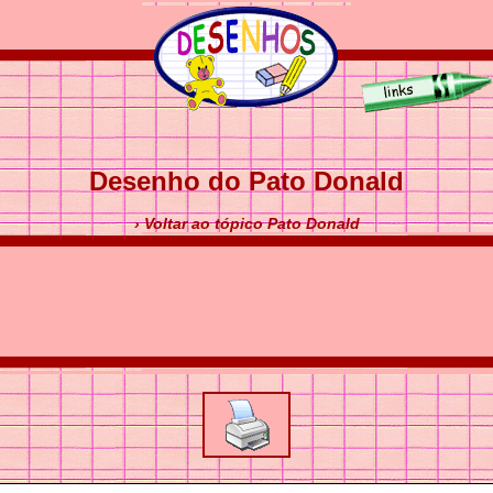
Desenho do Pato Donald
› Voltar ao tópico Pato Donald