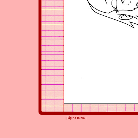
[
Página Inicial
]