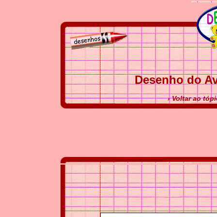
Desenho do Av
› Voltar ao tó