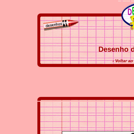
Desenho d
› Voltar a