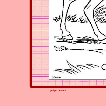
[
Página Inicial
]