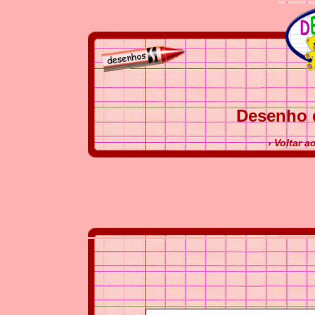
Desenho d
› Voltar a