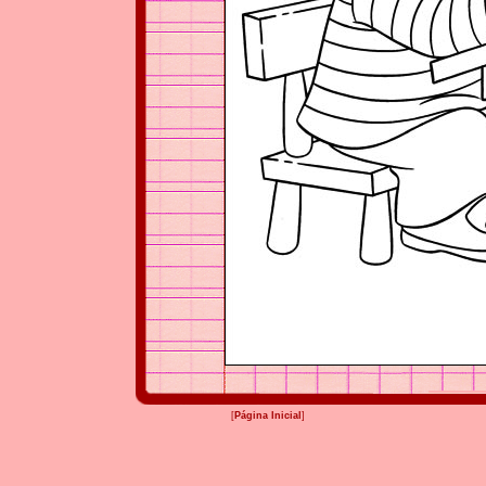
[
Página Inicial
]