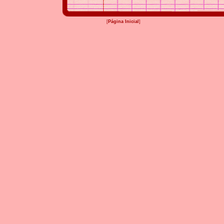
[
Página Inicial
]