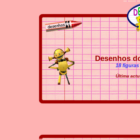
Desenhos do
18 figuras
Última actu