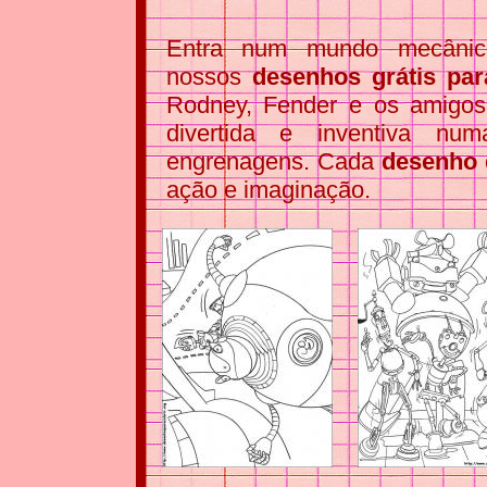
Entra num mundo mecân
nossos
desenhos grátis par
Rodney, Fender e os amigos
divertida e inventiva nu
engrenagens. Cada
desenho 
ação e imaginação.