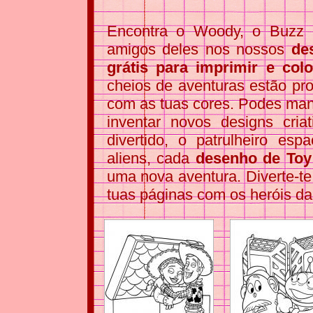
Encontra o Woody, o Buzz L
amigos deles nos nossos
de
grátis para imprimir e colo
cheios de aventuras estão pr
com as tuas cores. Podes mante
inventar novos designs cria
divertido, o patrulheiro es
aliens, cada
desenho de Toy 
uma nova aventura. Diverte-te
tuas páginas com os heróis da