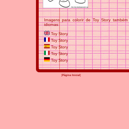
Imagens para colorir de Toy Story também 
idiomas:
Toy Story
Toy Story
Toy Story
Toy Story
Toy Story
[
Página Inicial
]