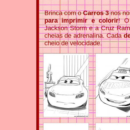
Brinca com o
Carros 3
nos n
para imprimir e colorir
! O
Jackson Storm e a Cruz Rami
cheias de adrenalina. Cada
d
cheio de velocidade.