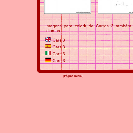
Imagens para colorir de Carros 3 também e
idiomas:
Cars 3
Cars 3
Cars 3
Cars 3
[
Página Inicial
]