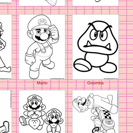
Mario
Goomba