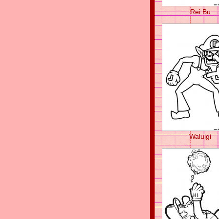
Rei Bu
Waluigi