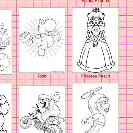
Planta Piranha
Yoshi
Princesa Peach