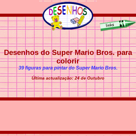
Desenhos do Super Mario Bros. para
colorir
39 figuras para pintar do Super Mario Bros.
Última actualização: 24 de Outubro