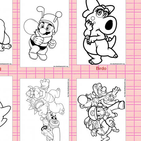
g
Birdo