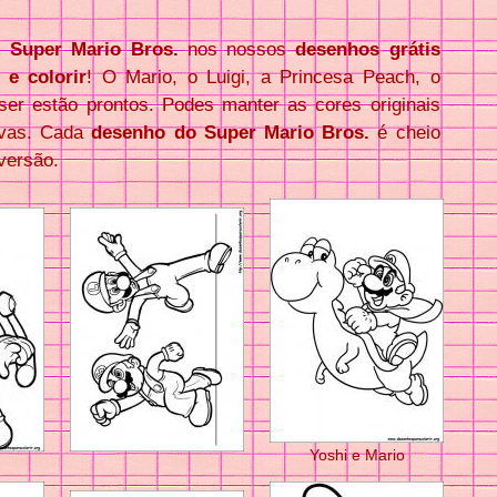
om
Super Mario Bros.
nos nossos
desenhos grátis
 e colorir
! O Mario, o Luigi, a Princesa Peach, o
er estão prontos. Podes manter as cores originais
ovas. Cada
desenho do Super Mario Bros.
é cheio
versão.
Yoshi e Mario