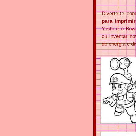
Diverte-te c
para imprimir
Yoshi e o Bows
ou inventar n
de energia e di