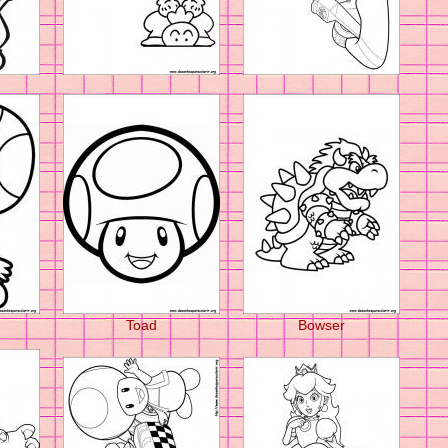
Toad
Bowser